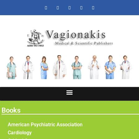
Books
American Psychiatric Association
Cardiology