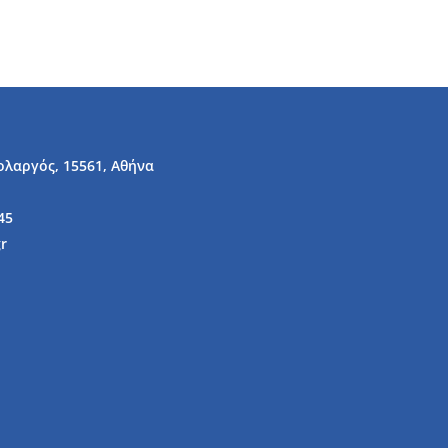
ολαργός, 15561, Αθήνα
45
r