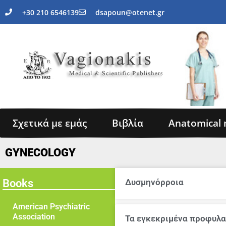
+30 210 6546139
dsapoun@otenet.gr
Σχετικά με εμάς
Βιβλία
Anatomical 
GYNECOLOGY
Books
Δυσμηνόρροια
American Psychiatric
Association
Τα εγκεκριμένα προφυλα