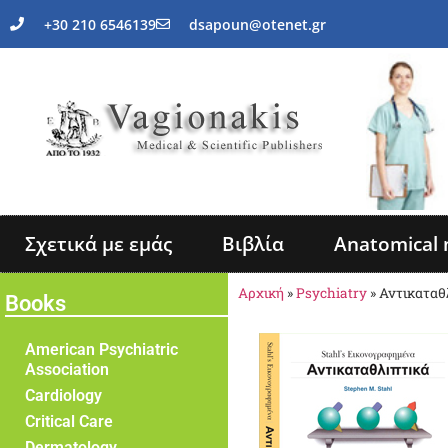
+30 210 6546139
dsapoun@otenet.gr
Σχετικά με εμάς
Βιβλία
Anatomical 
Αρχική
»
Psychiatry
»
Αντικαταθ
Books
American Psychiatric
Association
Cardiology
Critical Care
Dermatology