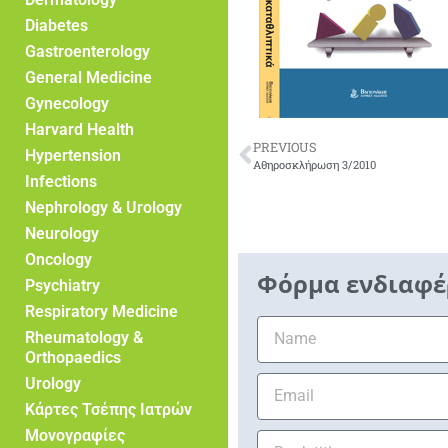
Diabetes
Gastroenterology
General Medicine
Gynecology
Harvard Health
PREVIOUS
Hypertension
Αθηροσκλήρωση 3/2010
Infections
Nephrology & Urology
Neurology
Oncology
Φόρμα ενδιαφέ
Psychiatry
Respiratory Medicine
Rheumatology &
Orthopaedics
Urology
Κάρτες Τσέπης Ιατρών
Μονογραφίες