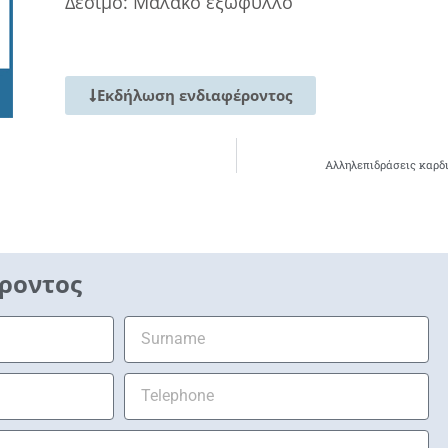
Δέσιμο: Μαλακό εξώφυλλο
Εκδήλωση ενδιαφέροντος
Αλληλεπιδράσεις καρδ
ροντος