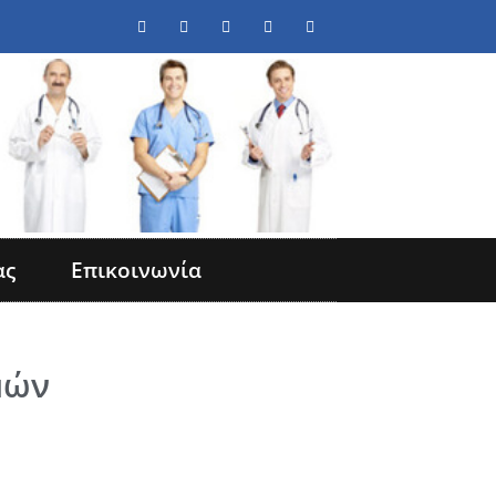
ας
Επικοινωνία
μών