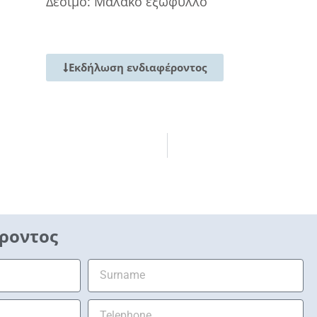
Δέσιμο: Μαλακό εξώφυλλο
Εκδήλωση ενδιαφέροντος
ροντος