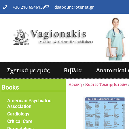
+30 210 6546139
dsapoun@otenet.gr
Σχετικά με εμάς
Βιβλία
Anatomical 
Αρχική
»
Κάρτες Τσέπης Ιατρών
Books
American Psychiatric
Association
Cardiology
Critical Care
Dermatology