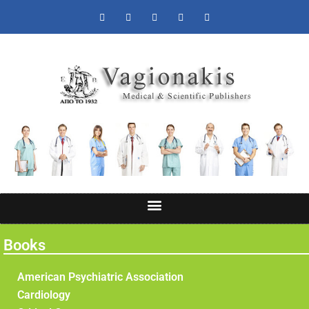
Books
American Psychiatric Association
Cardiology