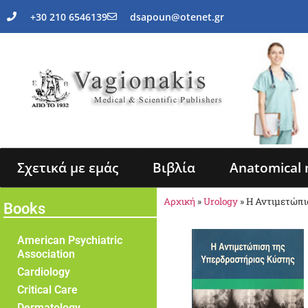
+30 210 6546139
dsapoun@otenet.gr
Σχετικά με εμάς
Βιβλία
Anatomical 
Αρχική
»
Urology
»
Η Αντιμετώπι
Books
American Psychiatric
Association
Cardiology
Critical Care
Dermatology