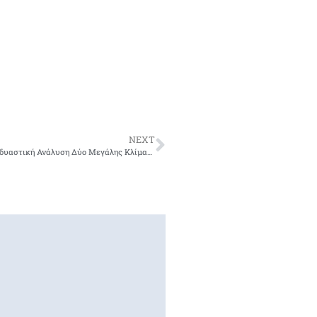
NEXT
Η Δονεπεζίλη στην Αγγειακή Άνοια: Συνδυαστική Ανάλυση Δύο Μεγάλης Κλίμακας Κλινικών Μελετών