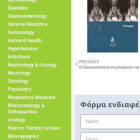
Diabetes
Gastroenterology
General Medicine
Gynecology
Harvard Health
Hypertension
Infections
PREVIOUS
Nephrology & Urology
Neurology
Oncology
Psychiatry
Respiratory Medicine
Φόρμα ενδιαφέ
Rheumatology &
Orthopaedics
Urology
Κάρτες Τσέπης Ιατρών
Μονογραφίες