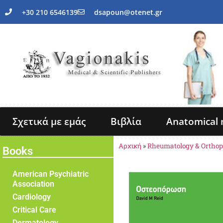
+30 210 6546139
dsapoun@otenet.gr
Σχετικά με εμάς
Βιβλία
Anatomical 
Αρχική
»
Rheumatology & Orthop
Books
American Psychiatric
Association
Cardiology
Critical Care
Dermatology