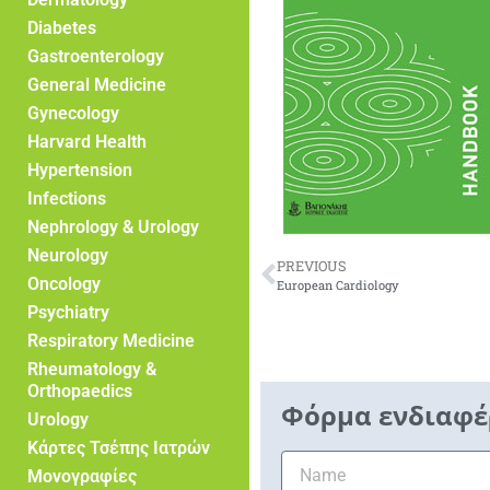
Diabetes
Gastroenterology
General Medicine
Gynecology
Harvard Health
Hypertension
Infections
Nephrology & Urology
Neurology
PREVIOUS
Oncology
European Cardiology
Psychiatry
Respiratory Medicine
Rheumatology &
Orthopaedics
Φόρμα ενδιαφέ
Urology
Κάρτες Τσέπης Ιατρών
Μονογραφίες