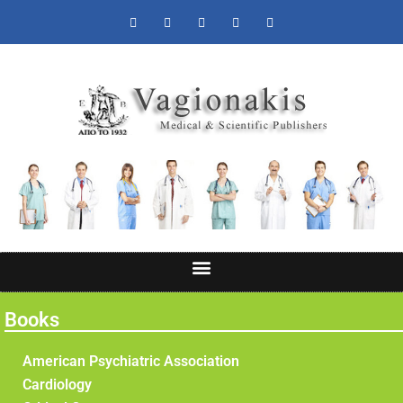
Books
American Psychiatric Association
Cardiology