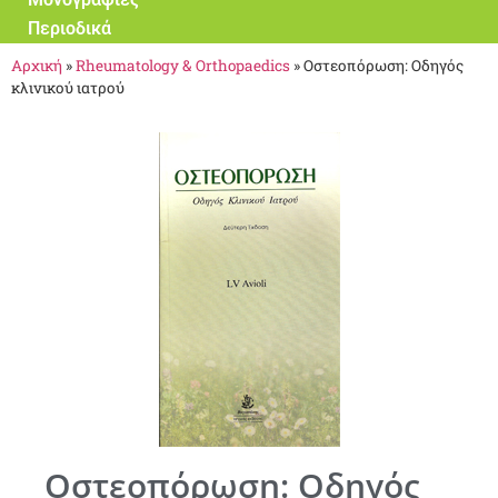
Περιοδικά
Αρχική
»
Rheumatology & Orthopaedics
»
Οστεοπόρωση: Οδηγός
κλινικού ιατρού
Οστεοπόρωση: Οδηγός