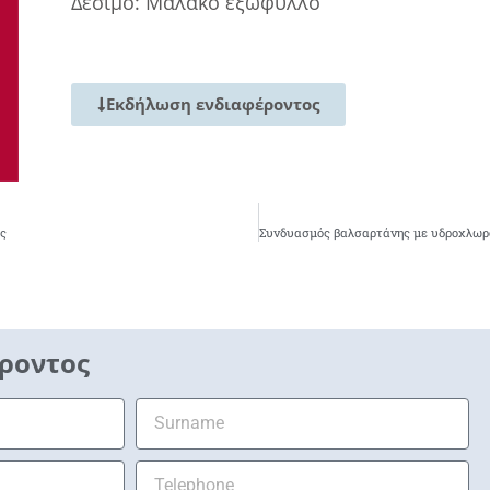
Δέσιμο: Μαλακό εξώφυλλο
Εκδήλωση ενδιαφέροντος
ής
ροντος