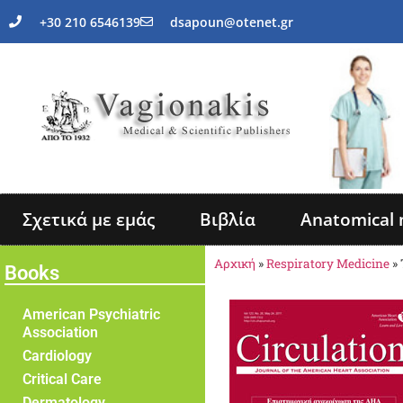
+30 210 6546139
dsapoun@otenet.gr
Σχετικά με εμάς
Βιβλία
Anatomical 
Αρχική
»
Respiratory Medicine
»
Books
American Psychiatric
Association
Cardiology
Critical Care
Dermatology