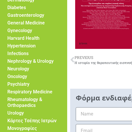
Diabetes
Gastroenterology
General Medicine
Gynecology
Harvard Health
Hypertension
Infections
PREVIOUS
Nephrology & Urology
H ιστορία της θεραπευτικής εισπνο
Neurology
Oncology
Psychiatry
Respiratory Medicine
Φόρμα ενδιαφέ
Rheumatology &
Orthopaedics
Urology
Κάρτες Τσέπης Ιατρών
Μονογραφίες