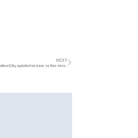
NEXT
Συνδυασμός βαλσαρτάνης με υδροχλωροθειαζίδη, αμλοδιπίνη ή και τα δύο: πότε και για ποιόν;