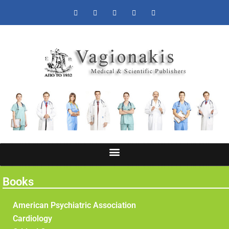
Books
American Psychiatric Association
Cardiology