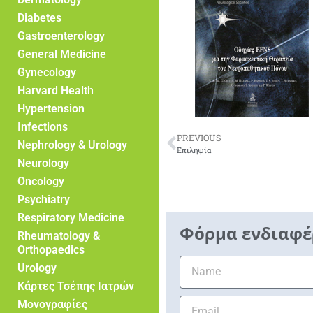
Diabetes
Gastroenterology
General Medicine
Gynecology
Harvard Health
Hypertension
Infections
PREVIOUS
Nephrology & Urology
Επιληψία
Neurology
Oncology
Psychiatry
Respiratory Medicine
Φόρμα ενδιαφέ
Rheumatology &
Orthopaedics
Urology
Κάρτες Τσέπης Ιατρών
Μονογραφίες