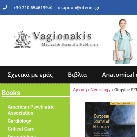
+30 210 6546139
dsapoun@otenet.gr
Σχετικά με εμάς
Βιβλία
Anatomical 
Αρχική
»
Neurology
»
Οδηγίες EF
Books
American Psychiatric
Association
Cardiology
Critical Care
Dermatology