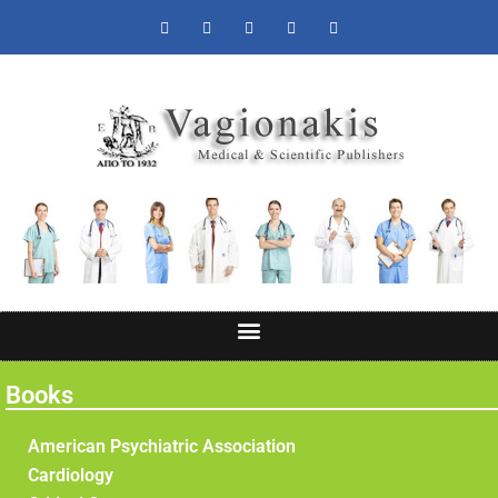
Books
American Psychiatric Association
Cardiology