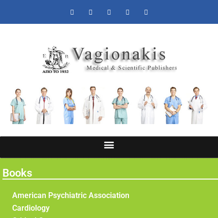
Books
American Psychiatric Association
Cardiology