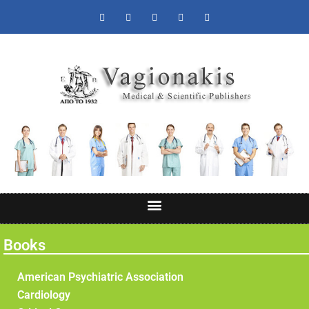
Books
American Psychiatric Association
Cardiology