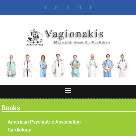
Books
American Psychiatric Association
Cardiology