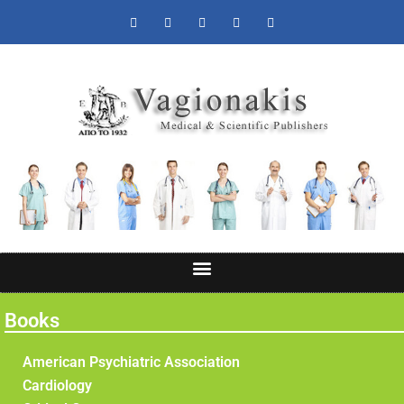
Books
American Psychiatric Association
Cardiology