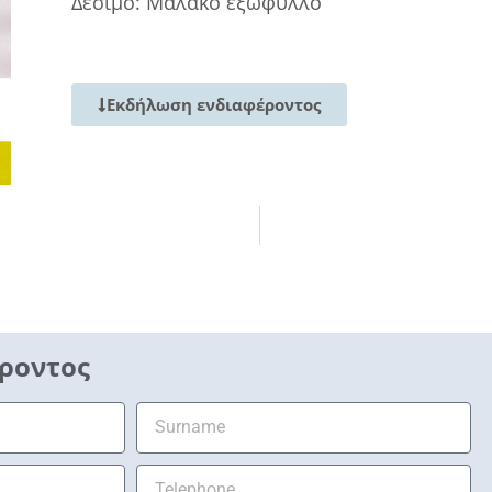
Δέσιμο: Μαλακό εξώφυλλο
Εκδήλωση ενδιαφέροντος
ροντος