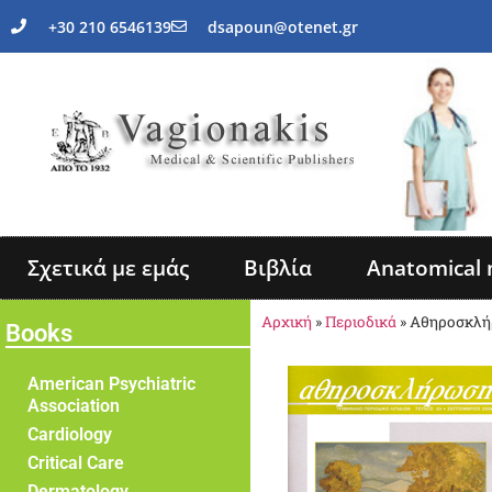
+30 210 6546139
dsapoun@otenet.gr
Σχετικά με εμάς
Βιβλία
Anatomical 
Αρχική
»
Περιοδικά
»
Αθηροσκλή
Books
American Psychiatric
Association
Cardiology
Critical Care
Dermatology